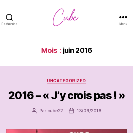
Recherche
Menu
CUBE
Mois :
juin 2016
Catégories
UNCATEGORIZED
2016 – « J’y crois pas ! »
Par
cube22
13/06/2016
Auteur
Date
de
de
l’article
l’article